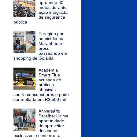
apreende 80
motos durante
ação integrada
de segurança
pública
Foragido por
homicídio no
Maranhão é
preso
passeando em
shopping de Goiânia
Academia
Smart Fit é
acusada de
práticas
abusivas
contra consumidores e pode
ser multada em R$ 500 mil
Aniversário
Paraíba: Última
oportunidade
de aproveitar
descontos
exclusivos e concorrer a