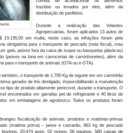
correta de acondicionar os alimentos
trazidos ou levados por eles, além da
distribuição de panfletos.
mento.
Durante a realização das Volantes
Agropecuárias, foram aplicados 13 autos de
$ 19.195,00 em multa, neste caso, as infrações foram pela
a obrigatória para o transporte de pescado (nota fiscal), mau
 gelo, peixes fora da caixa de isopor ou basquetas plásticas)
do (peixes na lona em carrocerias de caminhonetes), além da
ia para o transporte de animais (GTA ou e-GTA).
do também, o transporte de 1.700 Kg de iogurte em um caminhão
istema gerador de frio desligado, impossibilitando a manutenção
se tipo de produto altamente perecível, durante o transporte. O
l encontrados em garrafas pet de refrigerante e 40 litros de
dos em embalagens de agrotóxico. Todos os produtos foram
brangeu fiscalização de animais, produtos e matérias-primas
cado (matéria prima) – peixe e camarão, 863 kg de pescado
2 bovinos, 20.474 aves, 02 ovinos, 06 equinos, 580 caixas de