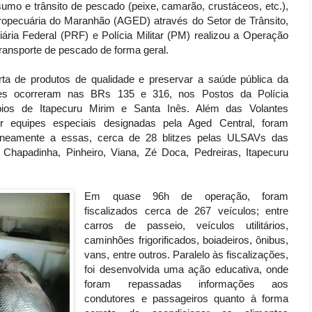
mo e trânsito de pescado (peixe, camarão, crustáceos, etc.),
ropecuária do Maranhão (AGED) através do Setor de Trânsito,
ária Federal (PRF) e Polícia Militar (PM) realizou a Operação
 transporte de pescado de forma geral.
rta de produtos de qualidade e preservar a saúde pública da
es ocorreram nas BRs 135 e 316, nos Postos da Polícia
pios de Itapecuru Mirim e Santa Inês. Além das Volantes
r equipes especiais designadas pela Aged Central, foram
aneamente a essas, cerca de 28 blitzes pelas ULSAVs das
 Chapadinha, Pinheiro, Viana, Zé Doca, Pedreiras, Itapecuru
Em quase 96h de operação, foram
fiscalizados cerca de 267 veículos; entre
carros de passeio, veículos utilitários,
caminhões frigorificados, boiadeiros, ônibus,
vans, entre outros. Paralelo às fiscalizações,
foi desenvolvida uma ação educativa, onde
foram repassadas informações aos
condutores e passageiros quanto à forma