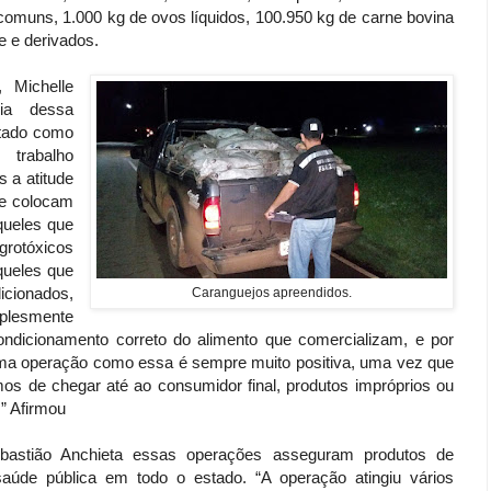
omuns, 1.000 kg de ovos líquidos, 100.950 kg de carne bovina
e e derivados.
, Michelle
ia dessa
ltado como
 trabalho
s a atitude
ue colocam
queles que
rotóxicos
queles que
icionados,
Caranguejos apreendidos.
plesmente
ndicionamento correto do alimento que comercializam, e por
ma operação como essa é sempre muito positiva, uma vez que
mos de chegar até ao consumidor final, produtos impróprios ou
” Afirmou
bastião Anchieta essas operações asseguram produtos de
saúde pública em todo o estado. “A operação atingiu vários