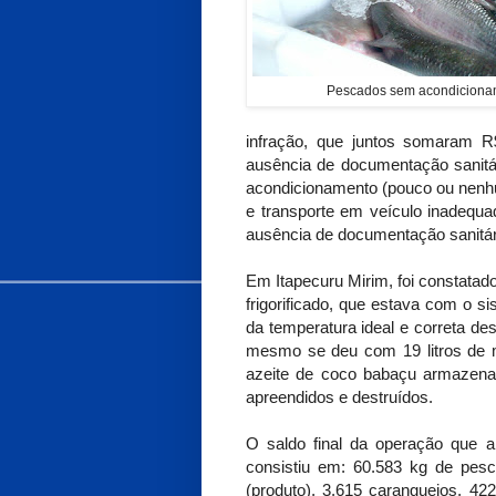
Pescados sem acondiciona
infração, que juntos somaram R
ausência de documentação sanitári
acondicionamento (pouco ou nenhum
e transporte em veículo inadequa
ausência de documentação sanitár
Em Itapecuru Mirim, foi constata
frigorificado, que estava com o s
da temperatura ideal e correta des
mesmo se deu com 19 litros de me
azeite de coco babaçu armazena
apreendidos e destruídos.
O saldo final da operação que a
consistiu em: 60.583 kg de pes
(produto), 3.615 caranguejos, 42